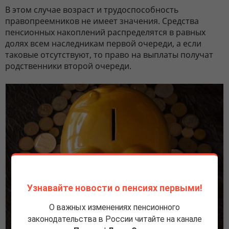
В этом случае возраст и трудоспособность
правопреемников не имеет значения. Средства
пенсионных накоплений распределятся в равных
долях всем наследникам первой очереди, а если
таковые отсутствуют, то право на выплаты получат
родственники второй очереди.
Узнавайте новости о пенсиях первыми!
О важных изменениях пенсионного
законодательства в России читайте на канале