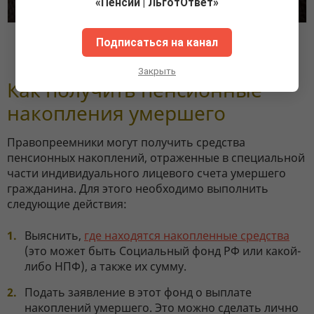
«Пенсии | ЛьготОтвет»
Подписаться на канал
Фото pixabay.com
Закрыть
Как получить пенсионные
накопления умершего
Правопреемники могут получить средства
пенсионных накоплений, отраженные в специальной
части индивидуального лицевого счета умершего
гражданина. Для этого необходимо выполнить
следующие действия:
Выяснить,
где находятся накопленные средства
(это может быть Социальный фонд РФ или какой-
либо НПФ), а также их сумму.
Подать заявление в этот фонд о выплате
накоплений умершего. Это можно сделать лично