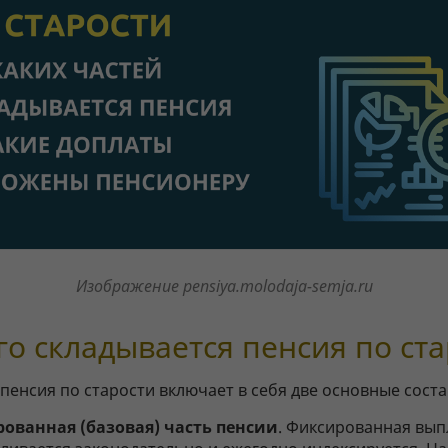
Изображение pensiya.molodaja-semja.ru
го складывается пенсия по ст
 пенсия по старости включает в себя две основные сост
ованная (базовая) часть пенсии
. Фиксированная вып