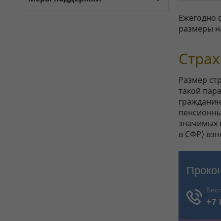
Ежегодно 
размеры н
Страх
Размер ст
такой пар
гражданин
пенсионны
значимых п
в СФР) взн