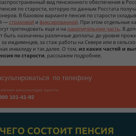
распространенный вид пенсионного обеспечения в Рос
пенсия по старости, которую по данным Росстата получ
неров. В базовом варианте пенсия по старости складыв
ей —
страховой
и
фиксированной
. При этом отдельные к
огут претендовать еще и на
накопительную часть
. В до
ут быть назначены различные доплаты: до уровня прож
за иждивенцев, за стаж работы на Севере или в сельск
 как инвалиду и так далее. О том,
из каких частей и вы
енсия по старости
, расскажем подробнее.