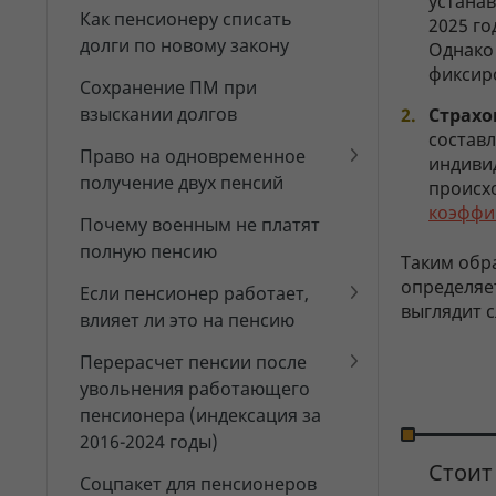
устанав
Как пенсионеру списать
2025 го
долги по новому закону
Однако
фиксир
Сохранение ПМ при
взыскании долгов
Страхо
состав
Право на одновременное
индиви
получение двух пенсий
происх
коэффи
Почему военным не платят
полную пенсию
Таким обр
определяет
Если пенсионер работает,
выглядит 
влияет ли это на пенсию
Перерасчет пенсии после
увольнения работающего
пенсионера (индексация за
2016-2024 годы)
Стоит
Соцпакет для пенсионеров