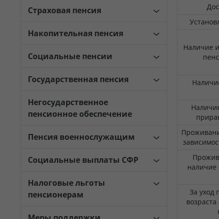
Дос
Страховая пенсия
Установ
Накопительная пенсия
Наличие 
Социальные пенсии
пен
Государственная пенсия
Наличие
Негосударственное
Наличие
пенсионное обеспечение
прира
Проживани
Пенсия военнослужащим
зависимос
Прожив
Социальные выплаты СФР
наличие 
Налоговые льготы
За уход
пенсионерам
возраста 
Меры поддержки