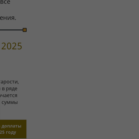
 все
ения.
 2025
арости,
 в ряде
ачается
и суммы
 доплаты
25 году