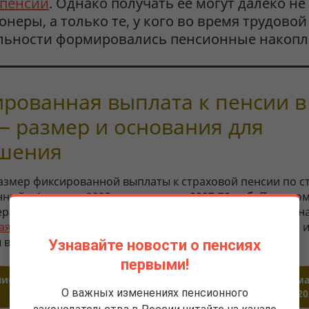
 пенсии
. Однако получать ее могут далеко не
онеры, а только те, у кого во время трудовой
льности формировались пенсионные накопл
рованная выплата к пенсии в
— размер и основания для
шения
азмер фиксированной выплаты к страховой пенсии по ст
ный с 1 января 2025 г., составляет
8907,70 руб.
При этом
еречисленных в статье 17 ФЗ № 400 от 28.12.2013 г., назн
я фиксированная выплата
. Условия получения доплат 
 в таблице:
Узнавайте новости о пенсиях
первыми!
ние для повышения размера
Размер
Сумма
О важных изменениях пенсионного
ФВ
доплаты к ФВ
в 20