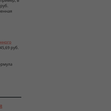
пример, в
 руб.
шенная
онного
45,69 руб.
формула
я