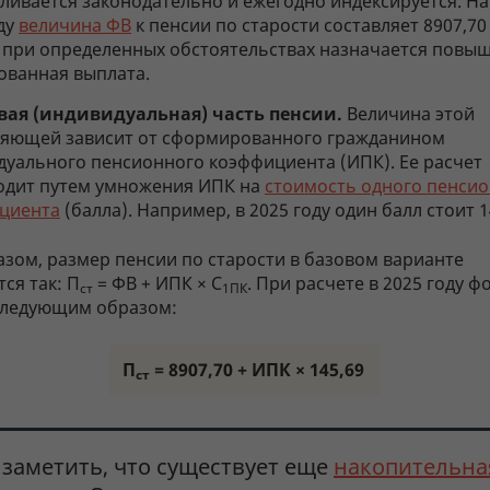
ливается законодательно и ежегодно индексируется. На
ду
величина ФВ
к пенсии по старости составляет 8907,70
 при определенных обстоятельствах назначается повы
ованная выплата.
вая (индивидуальная) часть пенсии.
Величина этой
ляющей зависит от сформированного гражданином
дуального пенсионного коэффициента (ИПК). Ее расчет
одит путем умножения ИПК на
стоимость одного пенси
циента
(балла). Например, в 2025 году один балл стоит 1
азом, размер пенсии по старости в базовом варианте
ся так: П
= ФВ + ИПК × С
. При расчете в 2025 году 
ст
1ПК
следующим образом:
П
= 8907,70 + ИПК × 145,69
ст
 заметить, что существует еще
накопительна