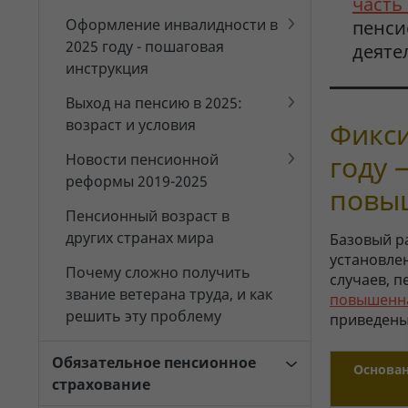
часть
Оформление инвалидности в
пенси
2025 году - пошаговая
деяте
инструкция
Выход на пенсию в 2025:
возраст и условия
Фикси
году 
Новости пенсионной
реформы 2019-2025
повы
Пенсионный возраст в
других странах мира
Базовый р
установлен
Почему сложно получить
случаев, п
звание ветерана труда, и как
повышенна
решить эту проблему
приведены
Обязательное пенсионное
Основа
страхование