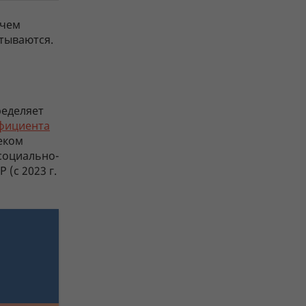
 чем
тываются.
ределяет
фициента
еком
социально-
(с 2023 г.