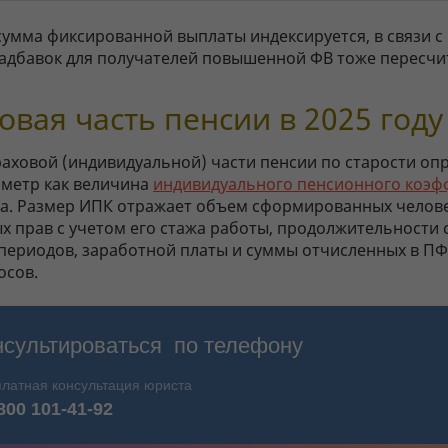
сумма фиксированной выплаты индексируется, в связи с
адбавок для получателей повышенной ФВ тоже пересчи
овая часть пенсии в 2025 году
раховой (индивидуальной) части пенсии по старости оп
аметр как величина
индивидуального пенсионного коэф
а. Размер ИПК отражает объем сформированных челов
х прав с учетом его стажа работы, продолжительности 
ериодов, заработной платы и суммы отчисленных в ПФР 
осов.