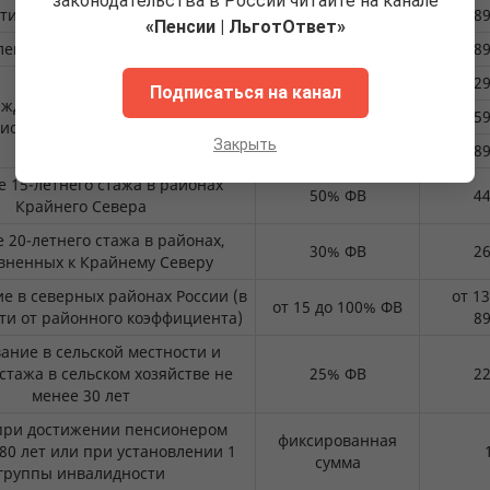
законодательства в России читайте на канале
тижение возраста 80 лет
100% ФВ
89
«Пенсии | ЛьготОтвет»
ление инвалидности 1 группы
100% ФВ
89
одного
1/3 ФВ
29
Подписаться на канал
иждивенцев у
двух
2/3 ФВ
59
сионера
Закрыть
трех и более
100% ФВ
89
 15-летнего стажа в районах
50% ФВ
44
Крайнего Севера
 20-летнего стажа в районах,
30% ФВ
26
вненных к Крайнему Северу
е в северных районах России (в
от 13
от 15 до 100% ФВ
ти от районного коэффициента)
89
ание в сельской местности и
стажа в сельском хозяйстве не
25% ФВ
22
менее 30 лет
 при достижении пенсионером
фиксированная
80 лет или при установлении 1
сумма
группы инвалидности