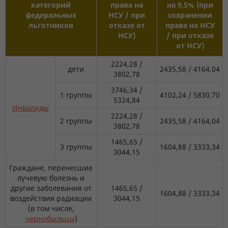
категорий
права на
на 9,5% (при
федеральных
НСУ / при
сохранении
льготников
отказе от
права на НСУ
НСУ)
/ при отказе
от НСУ)
2224,28 /
дети
2435,58 / 4164,04
3802,78
3746,34 /
1 группы
4102,24 / 5830,70
5324,84
Инвалиды
2224,28 /
2 группы
2435,58 / 4164,04
3802,78
1465,65 /
3 группы
1604,88 / 3333,34
3044,15
Граждане, перенесшие
лучевую болезнь и
другие заболевания от
1465,65 /
1604,88 / 3333,34
воздействия радиации
3044,15
(в том числе,
чернобыльцы
)