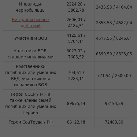
Инвалиды-
2224,28 /
2435,58 / 4164,04
чернобыльцы
3802,78
Ветераны боевых
2606,01 /
2853,58 / 4582,04
действий
4184,51
4125,61 /
Участники ВОВ
4517,55 / 6246,01
5704,11
Участники ВОВ,
6027,02 /
6599,59 / 8328,05
ставшие инвалидами
7605,52
Родственники
погибших или умерших
704,61 /
771,54 / 2500,00
ВБД, участников и
2283,11
инвалидов ВОВ
Герои СССР / РФ, а
также члены семей
89675,14
98194,29
погибших или умерших
Героев
Герои СоцТруда / РФ
66122,18
72403,80