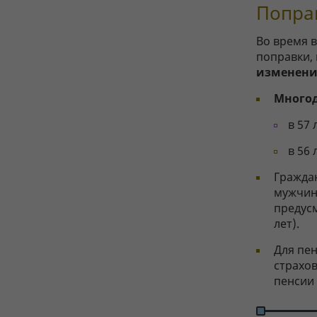
Попра
Во время 
поправки,
изменен
Много
в 57
в 56
Гражда
мужчин
предусм
лет).
Для пе
страхов
пенсии