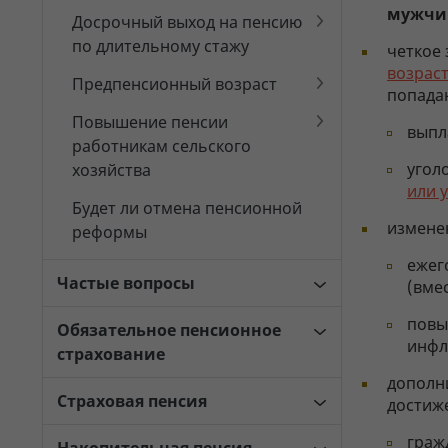
мужчи
Досрочный выход на пенсию
по длительному стажу
четкое
возрас
Предпенсионный возраст
попада
Повышение пенсии
выпл
работникам сельского
угол
хозяйства
или 
Будет ли отмена пенсионной
изменен
реформы
ежег
Частые вопросы
(вме
повы
Обязательное пенсионное
инфл
страхование
дополн
Страховая пенсия
достиж
граж