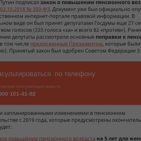
Путин подписал
закон о повышении пенсионного воз
 03.10.2018 № 350-ФЗ
. Документ уже был официально оп
рственном интернет-портале правовой информации. В
ьном виде он был принят депутатами Госдумы еще 27 с
ом голосов (333 голоса «за» и всего 82 «против»). Ране
ении депутаты рассмотрели основные
поправки к пен
в том числе
предложенные Президентом
, которые был
но). Принятый закон был одобрен Советом Федерации 3 
 запланированными изменениями в пенсионном
ельстве с 2019 года, которые предусмотрены окончател
удет:
ное повышение пенсионного возраста
на 5 лет для же