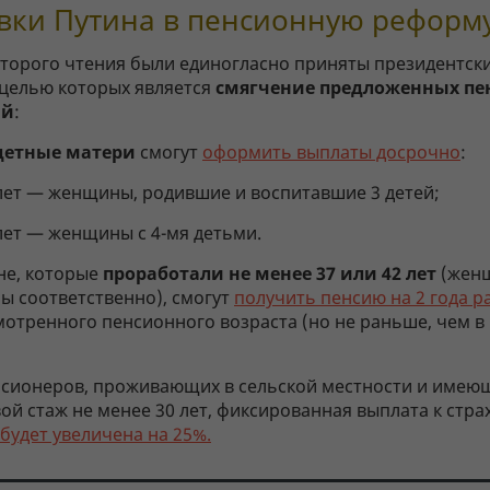
вки Путина в пенсионную реформ
второго чтения были единогласно приняты президентск
 целью которых является
смягчение предложенных п
ий
:
детные матери
смогут
оформить выплаты досрочно
:
 лет — женщины, родившие и воспитавшие 3 детей;
 лет — женщины с 4-мя детьми.
не, которые
проработали не менее 37 или 42 лет
(жен
ы соответственно), смогут
получить пенсию на 2 года 
отренного пенсионного возраста (но не раньше, чем в 
нсионеров, проживающих в сельской местности и имею
ой стаж не менее 30 лет, фиксированная выплата к стра
будет увеличена на 25%.