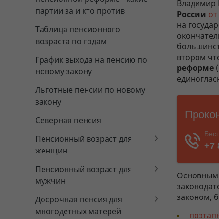
Владимир 
партии за и кто против
России
от
на госуда
Таблица пенсионного
окончател
возраста по годам
большинств
втором чт
График выхода на пенсию по
реформе
(
новому закону
единоглас
Льготные пенсии по новому
закону
Северная пенсия
Пенсионный возраст для
женщин
Пенсионный возраст для
Основными
мужчин
законодат
законом, б
Досрочная пенсия для
многодетных матерей
поэтап