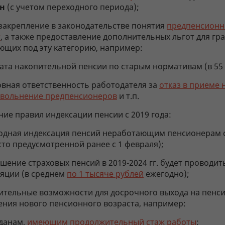
н
(с учетом переходного периода);
 закрепление в законодательстве понятия
предпенсион
т
, а также предоставление дополнительных льгот для гр
ющих под эту категорию, например:
ата накопительной пенсии по старым нормативам (в 55 и
овная ответственность работодателя за
отказ в приеме 
увольнение предпенсионеров
и т.п.
ие правил индексации пенсии с 2019 года:
одная индексация пенсий неработающим пенсионерам с
сто предусмотренной ранее с 1 февраля);
шение страховых пенсий в 2019-2024 гг. будет проводи
яции (в среднем
по 1 тысяче рублей
ежегодно);
ительные возможности для досрочного выхода на пенс
ения нового пенсионного возраста, например:
данам,
имеющим продолжительный стаж работы
;