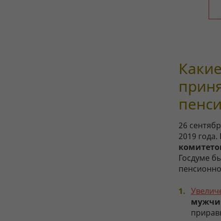
Какие
приня
пенси
26 сентяб
2019 года.
комитето
Госдуме б
пенсионно
Увелич
мужчи
прирав