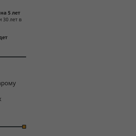
на 5 лет
 30 лет в
дет
тарому
х