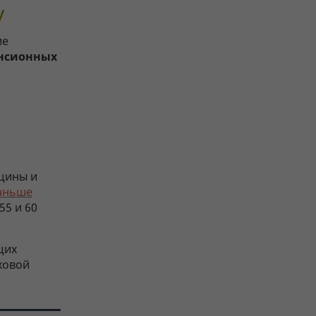
у
ие
енсионных
щины и
раньше
55 и 60
щих
ховой