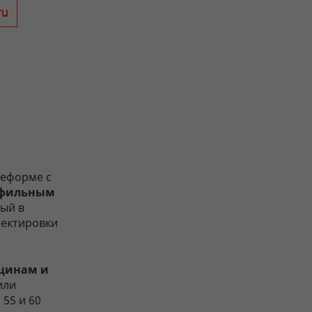
реформе с
офильным
рый в
ректировки
нщинам и
или
55 и 60