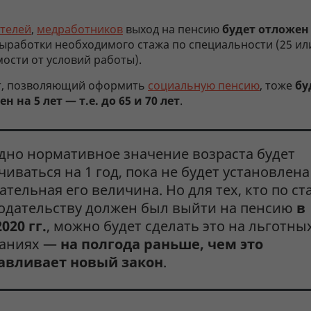
телей
,
медработников
выход на пенсию
будет отложен 
ыработки необходимого стажа по специальности (25 или
ости от условий работы).
т, позволяющий оформить
социальную пенсию
, тоже
бу
н на 5 лет — т.е. до 65 и 70 лет
.
дно нормативное значение возраста будет
чиваться на 1 год, пока не будет установлена
ательная его величина. Но для тех, кто по с
одательству должен был выйти на пенсию
в
020 гг.
, можно будет сделать это на льготны
ваниях —
на полгода раньше, чем это
авливает новый закон
.