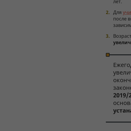
лет.
Для
учи
после в
зависим
Возрас
увеличе
Ежего
увели
оконч
закон
2019/2
осно
устан