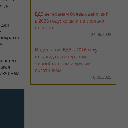
егда
ЕДВ ветеранам боевых действий
в 2026 году: когда и на сколько
для
повысят
х
24.06.2025
днократно
да
Индексация ЕДВ в 2026 году
инвалидам, ветеранам,
дающего
чернобыльцам и другим
такая
льготникам
мужчинам
18.06.2025