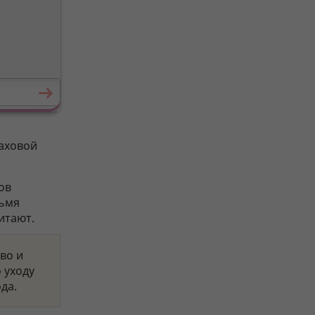
раховой
ов
рьмя
итают.
во и
 уходу
да.