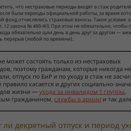
тить, что нестраховые периоды входят в стаж родителя
после были периоды официальной работы, за время кот
й фонд отчислялись страховые взносы. Такое условие 
ст. 12 закона № 400-ФЗ. При этом не обязательно, чтобы
хода обязательно шли день в день друг за другом — ме
ь перерыв (любой по времени).
не может состоять только из нестраховых
дов, поэтому гражданам, которые никогда н
ли, отпуск по БиР и по уходу в стаж не засчи
е правило касается и других социально-зна
дов жизни —
ухода за инвалидом 1 группы
,
лым гражданином,
службы в армии
и так дале
 ли декретный отпуск и период ух