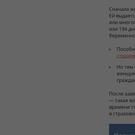
Сначала 
Ей выдаетс
или много
или 194 д
беременнос
Пособие
страхо
Но тем 
женщин
граждан
После зав
— такая во
времени то
в страхово