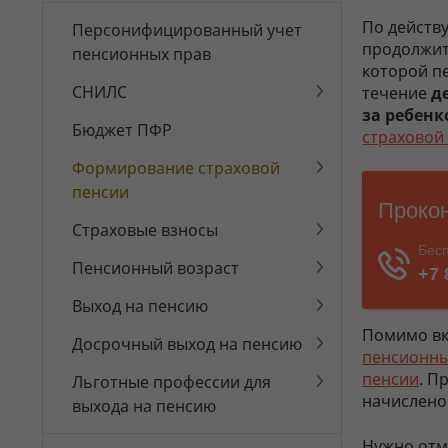
По действ
Персонифицированный учет
продолжит
пенсионных прав
которой п
СНИЛС
течение
д
за ребен
Бюджет ПФР
страховой
Формирование страховой
пенсии
Страховые взносы
Пенсионный возраст
Выход на пенсию
Помимо вк
Досрочный выход на пенсию
пенсионны
пенсии
. П
Льготные профессии для
начислено
выхода на пенсию
Нужно отме