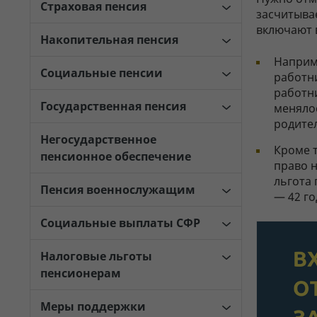
Страховая пенсия
засчитывае
включают в
Накопительная пенсия
Наприме
Социальные пенсии
работни
работни
Государственная пенсия
менялос
родител
Негосударственное
Кроме т
пенсионное обеспечение
право н
льгота
Пенсия военнослужащим
— 42 го
Социальные выплаты СФР
Налоговые льготы
пенсионерам
Меры поддержки