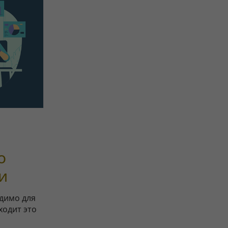
о
и
одимо для
ходит это