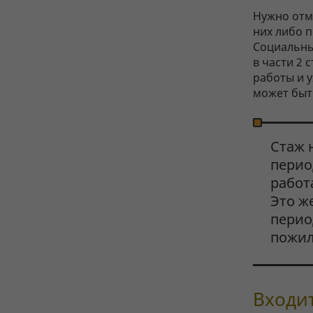
Нужно отме
них либо 
Социальны
в части 2 
работы и у
может быт
Стаж 
перио
работа
Это ж
перио
пожи
Входит