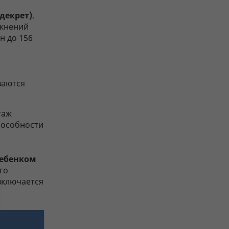
декрет)
.
ожнений
н до 156
ваются
таж
пособности
ребенком
го
включается