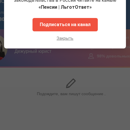
законодательства в России читайте на канале
«Пенсии | ЛьготОтвет»
Подписаться на канал
Закрыть