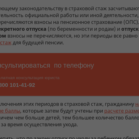
ующему законодательству в страховой стаж засчитываю
ельность официальной работы или иной деятельности,
еречисляются взносы на пенсионное страхование (ОПС).
екретного отпуска
(по беременности и родам) и
отпуск
ком
взносы не перечисляются, но эти периоды все равно
 стаж
для будущей пенсии.
лючения этих периодов в страховой стаж, гражданину
н
е баллы
, которые затем будут учтены при
расчете разм
ричем чем больше детей, тем большее количество балло
 за время осуществления ухода.
тить, что по закону отпуск по уходу за ребенком обяза