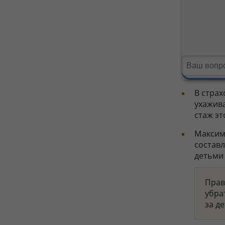
В страх
ухажива
стаж эт
Максим
составл
детьми 
Прав
убра
за д