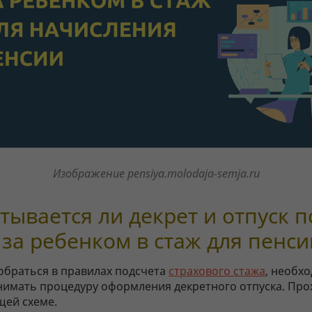
Изображение pensiya.molodaja-semja.ru
тывается ли декрет и отпуск п
 за ребенком в стаж для пенси
обраться в правилах подсчета
страхового стажа
, необх
нимать процедуру оформления декретного отпуска. Про
щей схеме.