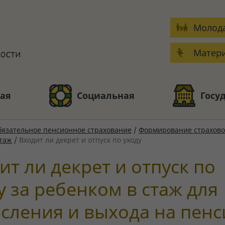
Молода
Матери
ая
Социальная
Госу
язательное пенсионное страхование
/
Формирование страхово
стаж
/
Входит ли декрет и отпуск по уходу
ит ли декрет и отпуск по
у за ребенком в стаж для
сления и выхода на пен