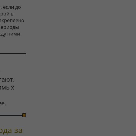
, если до
орой в
закреплено
 периоды
жду ними
е
тают.
чимых
е.
ода за