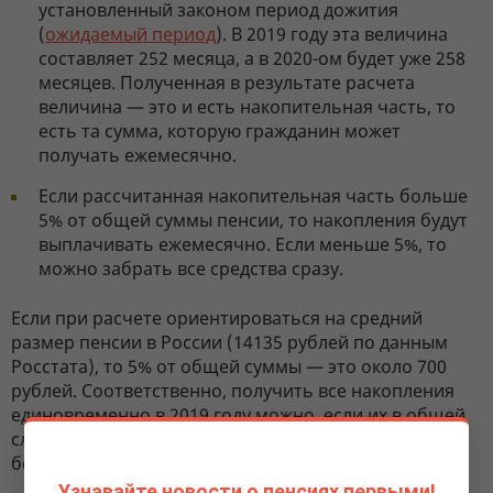
установленный законом период дожития
(
ожидаемый период
). В 2019 году эта величина
составляет 252 месяца, а в 2020-ом будет уже 258
месяцев. Полученная в результате расчета
величина — это и есть накопительная часть, то
есть та сумма, которую гражданин может
получать ежемесячно.
Если рассчитанная накопительная часть больше
5% от общей суммы пенсии, то накопления будут
выплачивать ежемесячно. Если меньше 5%, то
можно забрать все средства сразу.
Если при расчете ориентироваться на средний
размер пенсии в России (14135 рублей по данным
Росстата), то 5% от общей суммы — это около 700
рублей. Соответственно, получить все накопления
единовременно в 2019 году можно, если их в общей
сложности
меньше 177 тыс. рублей
. Если их
больше, то только в виде ежемесячных выплат.
Узнавайте новости о пенсиях первыми!