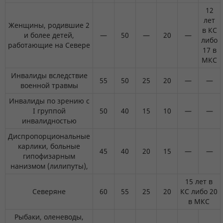
12
лет
Женщины, родившие 2
в КС
и более детей,
—
50
—
20
—
либо
работающие на Севере
17 в
МКС
Инвалиды вследствие
55
50
25
20
—
—
военной травмы
Инвалиды по зрению с
I группой
50
40
15
10
—
—
инвалидностью
Диспропорциональные
карлики, больные
45
40
20
15
—
—
гипофизарным
нанизмом (лилипуты),
15 лет в
Северяне
60
55
25
20
КС либо 20
в МКС
Рыбаки, оленеводы,