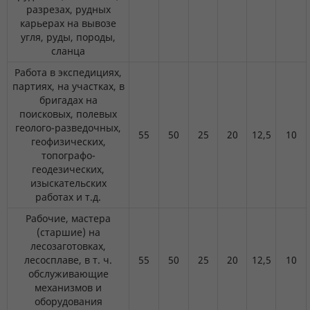
разрезах, рудных
карьерах на вывозе
угля, руды, породы,
сланца
Работа в экспедициях,
партиях, на участках, в
бригадах на
поисковых, полевых
геолого-разведочных,
55
50
25
20
12,5
10
геофизических,
топографо-
геодезических,
изыскательских
работах и т.д.
Рабочие, мастера
(старшие) на
лесозаготовках,
лесосплаве, в т. ч.
55
50
25
20
12,5
10
обслуживающие
механизмов и
оборудования