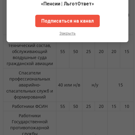
«Пенсии | ЛьготОтвет»
непосредственно
управляющие
55
50
25
20
12,5
10
полетами воздушных
Подписаться на канал
судов гражданской
авиации
Закрыть
Инженерно-
технический состав,
обслуживающий
55
50
25
20
20
15
воздушные суда
гражданской авиации
Спасатели
профессиональных
аварийно-
40 или н/в
н/у
15
спасательных служб и
формирований
Работники ФСИН
55
50
25
20
15
10
Работники
Государственной
противопожарной
службы