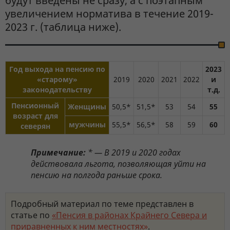
будут введены не сразу, а с поэтапным
увеличением норматива в течение 2019-
2023 г. (таблица ниже).
Год выхода на пенсию по
2023
«старому»
2019
2020
2021
2022
и
законодательству
т.д.
Пенсионный
Женщины
50,5*
51,5*
53
54
55
возраст для
мужчины
55,5*
56,5*
58
59
60
северян
Примечание:
* — В 2019 и 2020 годах
действовала льгота, позволяющая уйти на
пенсию на полгода раньше срока.
Подробный материал по теме представлен в
статье по
«Пенсия в районах Крайнего Севера и
приравненных к ним местностях»
.