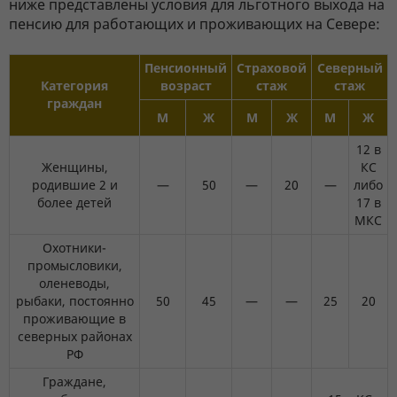
ниже представлены условия для льготного выхода на
пенсию для работающих и проживающих на Севере:
Пенсионный
Страховой
Северный
Категория
возраст
стаж
стаж
граждан
М
Ж
М
Ж
М
Ж
12 в
Женщины,
КС
родившие 2 и
—
50
—
20
—
либо
более детей
17 в
МКС
Охотники-
промысловики,
оленеводы,
рыбаки, постоянно
50
45
—
—
25
20
проживающие в
северных районах
РФ
Граждане,