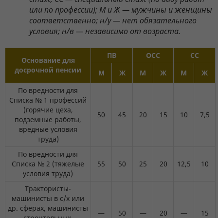
или по профессии); М и Ж — мужчины и женщины
соответственно; н/у — нет обязательного
условия; н/в — независимо от возраста.
ПВ
ОСС
СС
Основание для
досрочной пенсии
М
Ж
М
Ж
М
Ж
По вредности для
Списка № 1 профессий
(горячие цеха,
50
45
20
15
10
7,5
подземные работы,
вредные условия
труда)
По вредности для
Списка № 2 (тяжелые
55
50
25
20
12,5
10
условия труда)
Трактористы-
машинисты в с/х или
др. сферах, машинисты
—
50
—
20
—
15
строительных,