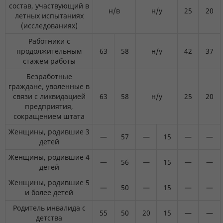
состав, участвующий в
н/в
н/у
25
20
летных испытаниях
(исследованиях)
Работники с
продолжительным
63
58
н/у
42
37
стажем работы
Безработные
граждане, уволенные в
связи с ликвидацией
63
58
н/у
25
20
предприятия,
сокращением штата
Женщины, родившие 3
—
57
—
15
—
—
детей
Женщины, родившие 4
—
56
—
15
—
—
детей
Женщины, родившие 5
—
50
—
15
—
—
и более детей
Родитель инвалида с
55
50
20
15
—
—
детства