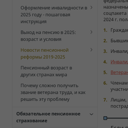
федеральн
назначен
Оформление инвалидности в
соцпакета 
2025 году - пошаговая
2024 г. пол
инструкция
Гражда
Выход на пенсию в 2025:
возраст и условия
Бывшим
Новости пенсионной
Инвали
реформы 2019-2025
Инвали
Пенсионный возраст в
Ветера
других странах мира
Членам 
Почему сложно получить
участн
звание ветерана труда, и как
решить эту проблему
Лицам,
пострад
Обязательное пенсионное
страхование
Если 