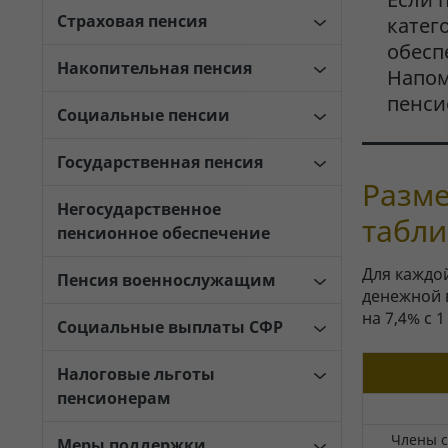
Страховая пенсия
катег
обесп
Накопительная пенсия
Напом
пенси
Социальные пенсии
Государственная пенсия
Разме
Негосударственное
табл
пенсионное обеспечение
Для каждо
Пенсия военнослужащим
денежной 
на 7,4% с 
Социальные выплаты СФР
Налоговые льготы
пенсионерам
Члены с
Меры поддержки