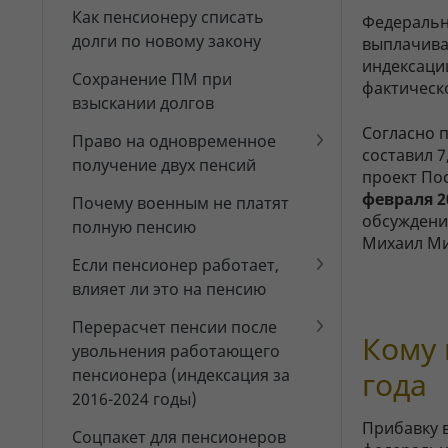
Как пенсионеру списать
Федеральн
долги по новому закону
выплачива
индексаци
Сохранение ПМ при
фактическ
взыскании долгов
Согласно п
Право на одновременное
составил 
получение двух пенсий
проект По
февраля 2
Почему военным не платят
обсуждения
полную пенсию
Михаил Ми
Если пенсионер работает,
влияет ли это на пенсию
Перерасчет пенсии после
Кому 
увольнения работающего
года
пенсионера (индексация за
2016-2024 годы)
Прибавку 
Соцпакет для пенсионеров