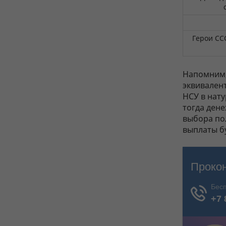
Герои СС
Напомним,
эквивален
НСУ в нату
тогда дене
выбора по
выплаты бу