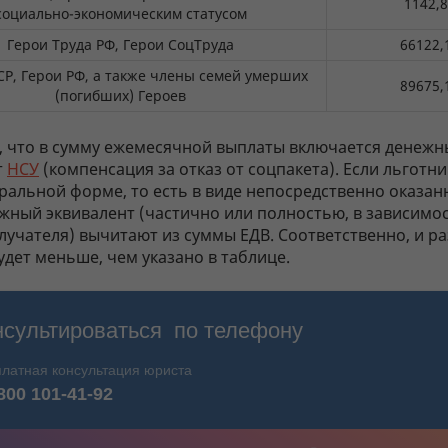
1142,
социально-экономическим статусом
Герои Труда РФ, Герои СоцТруда
66122,
СР, Герои РФ, а также члены семей умерших
89675,
(погибших) Героев
 что в сумму ежемесячной выплаты включается денежн
т
НСУ
(компенсация за отказ от соцпакета). Если льготн
ральной форме, то есть в виде непосредственно оказанн
жный эквивалент (частично или полностью, в зависимос
лучателя) вычитают из суммы ЕДВ. Соответственно, и р
дет меньше, чем указано в таблице.