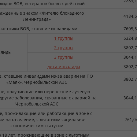
2283,
лидов ВОВ, ветеранов боевых действий
ажденные знаком «Жителю блокадного
4184,
Ленинграда»
частники ВОВ, ставшие инвалидами
7605,
1 группы
5324,
2 группы
3802,
алиды
3 группы
3044,
дети-инвалиды
3802,
, ставшие инвалидами из-за аварии на ПО
3802,
«Маяк», Чернобыльской АЭС
не, получившие или перенесшие лучевую
 другие заболевания, связанные с аварией на
3044,
Чернобыльской АЭС
е, проживающие или работающие в зоне с
м на отселение, с льготным социально-
761,0
экономическим статусом
о 18 лет, проживающие в зоне с льготным