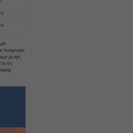
81
18
14
ый
ик получает
ых услуг,
ти от
азмер