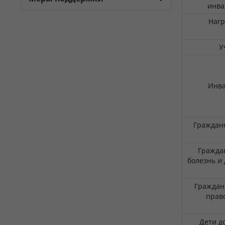
инва
Нагр
У
Инв
Граждане
Гражда
болезнь и
Граждан
право
Дети д