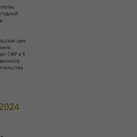
платы,
егодной
ть
льских цен
овило
лат СФР
с 1
твенного
ительства
2024