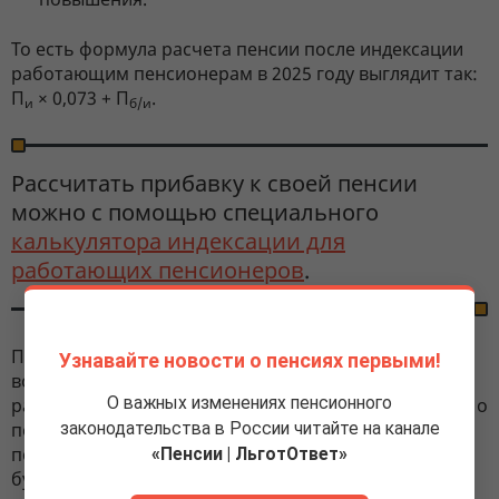
То есть формула расчета пенсии после индексации
работающим пенсионерам в 2025 году выглядит так:
П
× 0,073 +
П
.
и
б/и
Рассчитать прибавку к своей пенсии
можно с помощью специального
калькулятора индексации для
работающих пенсионеров
.
Поясним, что законом предусмотрено только
Узнавайте новости о пенсиях первыми!
восстановление последующих индексаций для
О важных изменениях пенсионного
работающих пенсионеров, но не содержится норма о
перерасчете с учетом пропущенных с 2016 года
законодательства в России читайте на канале
повышений. Право на эти доплаты, как и прежде,
«Пенсии | ЛьготОтвет»
будет предоставляться только
после увольнения