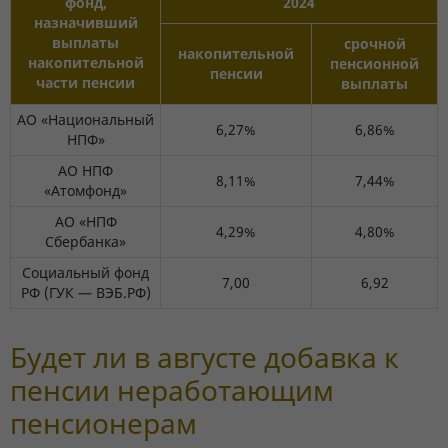
фонд,
2024
назначивший
выплаты
срочной
накопительной
накопительной
пенсионной
пенсии
части пенсии
выплаты
АО «Национальный
6,27%
6,86%
НПФ»
АО НПФ
8,11%
7,44%
«Атомфонд»
АО «НПФ
4,29%
4,80%
Сбербанка»
Социальный фонд
7,00
6,92
РФ (ГУК — ВЭБ.РФ)
Будет ли в августе добавка к
пенсии неработающим
пенсионерам