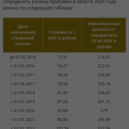
Определить размер прибавки в августе 2024 года
можно по следующей таблице:
Максимальная
Дата
доплата от
назначения
Стоимость 1
перерасчета
страховой
ИПК в рублях
01.08.2024 в
пенсии
рублях
до 01.02.2016
71,41
214,23
с 01.02.2016
74,27
222,81
с 01.02.2017
78,28
234,84
с 01.04.2017
78,58
235,74
с 01.01.2018
81,49
244,47
с 01.01.2019
87,24
261,72
с 01.01.2020
93,00
279
с 01.01.2021
98,86
296,58
с 01.01.2022
107,36
322,08