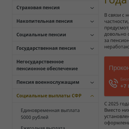
Страховая пенсия
В связи с
Накопительная пенсия
частности
предусмот
довольно 
Социальные пенсии
за пенсио
неработаю
Государственная пенсия
Негосударственное
пенсионное обеспечение
Пенсия военнослужащим
Социальные выплаты СФР
С 2025 го
Вместо ни
Единовременная выплата
установле
5000 рублей
оформления
Ежегодная выплата