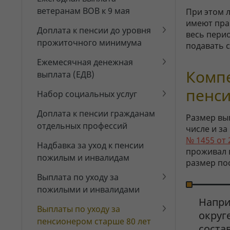
ветеранам ВОВ к 9 мая
При этом 
имеют пра
Доплата к пенсии до уровня
весь перио
прожиточного минимума
подавать 
Ежемесячная денежная
Компе
выплата (ЕДВ)
пенси
Набор социальных услуг
Доплата к пенсии гражданам
Размер вы
отдельных профессий
числе и з
№ 1455 от 
Надбавка за уход к пенсии
проживал 
пожилым и инвалидам
размер по
Выплата по уходу за
пожилыми и инвалидами
Напри
Выплаты по уходу за
округ
пенсионером старше 80 лет
соста