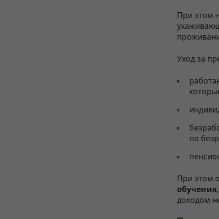
При этом 
ухаживающ
проживани
Уход за п
работа
которы
индиви
безраб
по без
пенсио
При этом 
обучения
доходом не