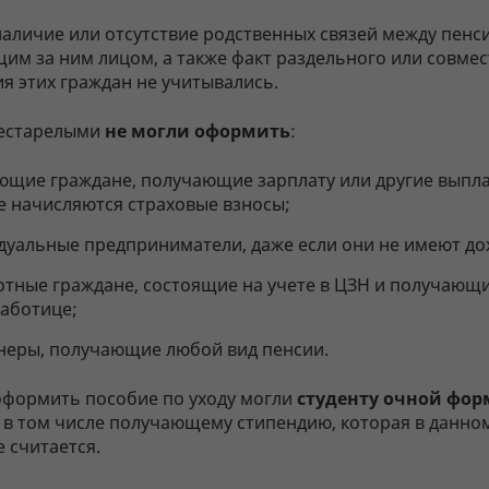
наличие или отсутствие родственных связей между пенс
им за ним лицом, а также факт раздельного или совме
я этих граждан не учитывались.
рестарелыми
не могли оформить
:
ющие граждане, получающие зарплату или другие выпла
е начисляются страховые взносы;
дуальные предприниматели, даже если они не имеют до
отные граждане, состоящие на учете в ЦЗН и получающ
работице;
неры, получающие любой вид пенсии.
оформить пособие по уходу могли
студенту очной фо
, в том числе получающему стипендию, которая в данно
 считается.