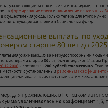
лица, ухаживающие за пожилыми и инвалидами, по-пре
во на
формирование стажа
и
начисление пенсионных б
д осуществления ухода. Только теперь для этого нужно 
соответствующее заявление в Социальный фонд.
нсационные выплаты по уход
онером старше 80 лет до 2025
платы для ухаживающих за нетрудоспособными людьми,
а пенсионерами старше 80 лет, был определен Указом П
26.12.2006
и составлял
1200 рублей ежемесячно
. Если 
в местности с установленным
районным коэффициенто
собия увеличивался в соответствии с этим коэффициент
мер, для проживающих в Ненецком автоно
е сумма увеличивалась на коэффициент 1,5, т
вляла 1800 рублей.