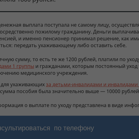
денежная выплата поступала не самому лицу, осуществ
епосредственно пожилому гражданину. Деньги выплачив
пенсией, и именно пенсионер принимал решение, как им
ться: передать ухаживающему либо оставить себе.
чную сумму, то есть те же 1200 рублей, платили по уход
дами 1 группы
и гражданами, которым постоянный уход 
лючению медицинского учреждения.
 для ухаживающих
за детьми-инвалидами и инвалидами с
сумма пособия была значительно выше — 10000 рублей
формация о выплате по уходу представлена в виде инфо