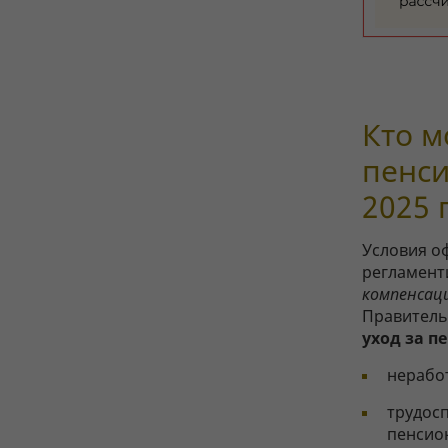
Кто м
пенси
2025 
Условия о
регламент
компенсац
Правительс
уход за п
нерабо
трудосп
пенсион