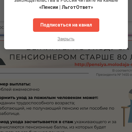
законодательства в России читайте на канале
«Пенсии | ЛьготОтвет»
Подписаться на канал
Закрыть