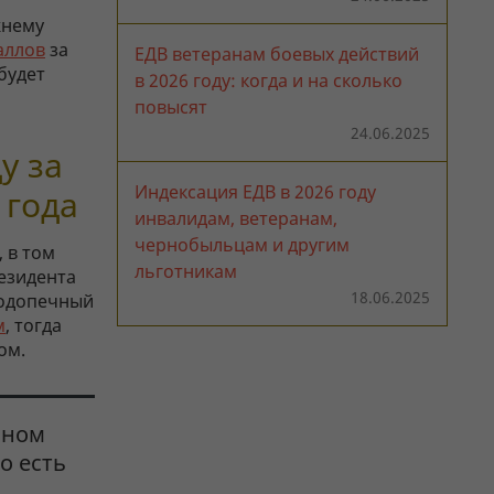
жнему
аллов
за
ЕДВ ветеранам боевых действий
будет
в 2026 году: когда и на сколько
повысят
24.06.2025
у за
Индексация ЕДВ в 2026 году
 года
инвалидам, ветеранам,
чернобыльцам и другим
 в том
льготникам
резидента
18.06.2025
подопечный
м
, тогда
ом.
мном
о есть