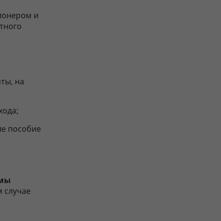
ионером и
стного
ты, на
хода;
ие пособие
рмы
м случае