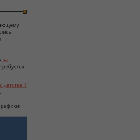
ляющему
ались
и
у
за
требуется
 детства 1
.
графики: