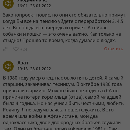
16:01 26.01.2022
Законопроект повис, но они его обязательно примут,
когда Вы все на пенсию уйдете с переработкой 3, 4.5
лет. Вот тогда его очередь и придет. А сейчас
собачки и кошки — это очень важно. Как только не
стыдно! Прошло то время, когда думали о людях.
Ответить
+24
Азат
19:13 28.01.2022
В 1980 году умер отец, нас было пять детей. Я самый
старший, заканчивал техникум. В октябре 1980 года
призвали в армию. Можно было не ходить в СА по
причине потери кормильца (отца), самой младшей
была 4 годика. Но нас учили быть честными, любить
Родину. Я не задумываясь, пошел служить. В это
время шла война в Афганистане, мои два
одноклассника, двое двоюродных братьев служили
там. Один из братьев погиб в феврале 1981 г. Сам