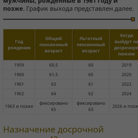
мужчины, рожденные в 1961 году и
позже
. График выхода представлен далее.
Когда
Общий
Льготный
Год
выйдут н
пенсионный
пенсионный
рождения
досрочну
возраст
возраст
пенсию
1959
60,5
60
2019
1960
61,5
60
2020
1961
63
61
2022
1962
64
62
2024
фиксировано
фиксировано
1963 и позже
2026 и поз
65
63
Назначение досрочной