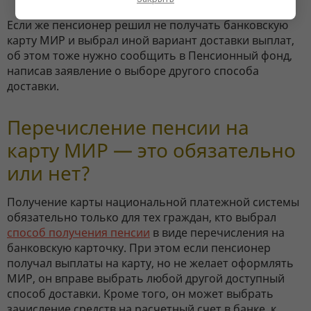
Если же пенсионер решил не получать банковскую
карту МИР и выбрал иной вариант доставки выплат,
об этом тоже нужно сообщить в Пенсионный фонд,
написав заявление о выборе другого способа
доставки.
Перечисление пенсии на
карту МИР — это обязательно
или нет?
Получение карты национальной платежной системы
обязательно только для тех граждан, кто выбрал
способ получения пенсии
в виде перечисления на
банковскую карточку. При этом если пенсионер
получал выплаты на карту, но не желает оформлять
МИР, он вправе выбрать любой другой доступный
способ доставки. Кроме того, он может выбрать
зачисление средств на расчетный счет в банке, к