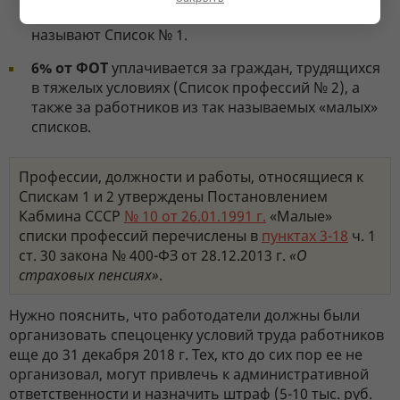
Перечень таких профессий и работ еще иначе
называют Список № 1.
6% от ФОТ
уплачивается за граждан, трудящихся
в тяжелых условиях (Список профессий № 2), а
также за работников из так называемых «малых»
списков.
Профессии, должности и работы, относящиеся к
Спискам 1 и 2 утверждены Постановлением
Кабмина СССР
№ 10 от 26.01.1991 г.
«Малые»
списки профессий перечислены в
пунктах 3-18
ч. 1
ст. 30 закона № 400-ФЗ от 28.12.2013 г.
«О
страховых пенсиях»
.
Нужно пояснить, что работодатели должны были
организовать спецоценку условий труда работников
еще до 31 декабря 2018 г. Тех, кто до сих пор ее не
организовал, могут привлечь к административной
ответственности и назначить штраф (5-10 тыс. руб.