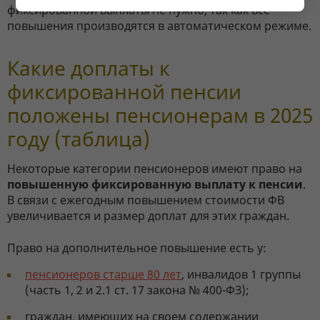
фиксированной выплаты не нужно, так как все
повышения производятся в автоматическом режиме.
Какие доплаты к
фиксированной пенсии
положены пенсионерам в 2025
году (таблица)
Некоторые категории пенсионеров имеют право на
повышенную фиксированную выплату к пенсии
.
В связи с ежегодным повышением стоимости ФВ
увеличивается и размер доплат для этих граждан.
Право на дополнительное повышение есть у:
пенсионеров старше 80 лет
, инвалидов 1 группы
(часть 1, 2 и 2.1 ст. 17 закона № 400-ФЗ);
граждан, имеющих на своем содержании