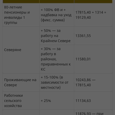
80-летние
+ 100% ФВ и +
пенсионеры и
17815,40 + 1314 =
надбавка на уход
инвалиды 1
19129,40
(фикс. сумма)
группы
+ 50% — за
работу на
13361,55
Крайнем Севере
+ 30% — за
Северяне
работу в
районах,
11580,01
приравненных к
КС
+ 15-100% (в
Проживающие на
10243,86 —
зависимости от
Севере
17815,40
местности)
Работники
сельского
+ 25%
11134,63
хозяйства
11876,93 — при