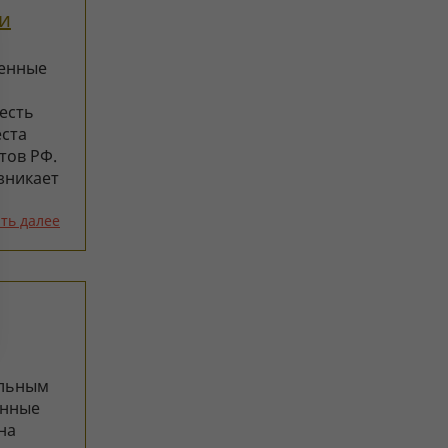
и
ленные
есть
еста
тов РФ.
зникает
ть далее
альным
енные
на