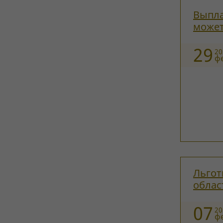
Выпла
может
29
20
ф
Льгот
облас
07
20
ф