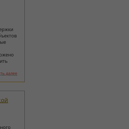
ержки
бъектов
ные
ложено
чить
ть далее
кой
нного