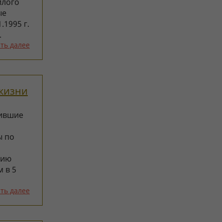
илого
ые
.1995 г.
…
ть далее
жизни
тившие
ы по
тию
м в 5
ть далее