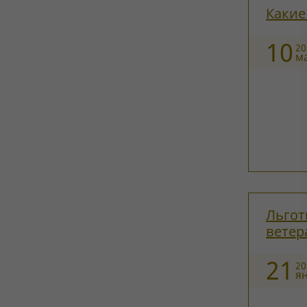
Какие
10
20
м
Льгот
ветер
21
20
я